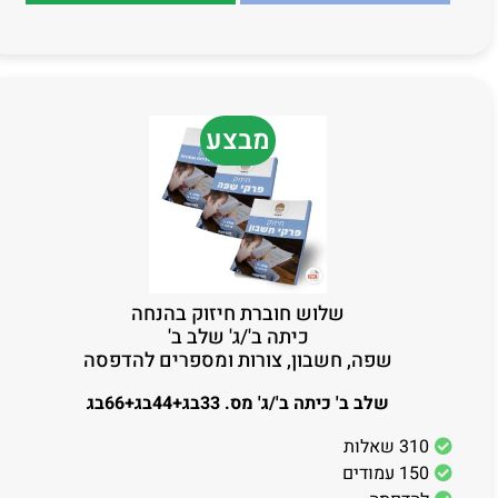
מבצע
שלוש חוברת חיזוק בהנחה
כיתה ב'/ג' שלב ב'
שפה, חשבון, צורות ומספרים להדפסה
שלב ב' כיתה ב'/ג' מס. 33בג+44בג+66בג
310 שאלות
150 עמודים