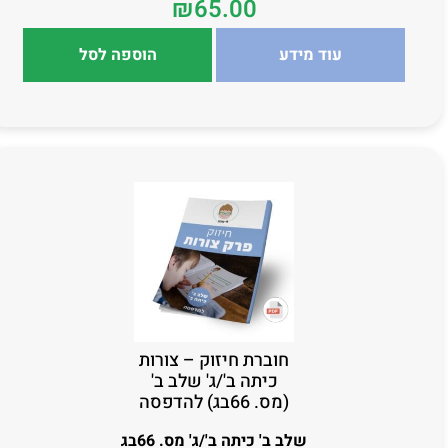
₪
65.00
עוד מידע
הוספה לסל
חוברת חיזוק – צורות
כיתה ב'/ג' שלב ב'
(מס. 66בג) להדפסה
שלב ב' כיתה ב'/ג' מס. 66בג