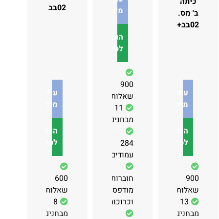
כיתה
02בב
מידע
ב' מס.
02בב+03
הוספה
לסל
900
עוד
עוד
שאלות
מידע
מידע
11
מבחנים
הוספה
הוספה
לסל
לסל
284
עמודים
900
חוברות
600
שאלות
מודפסות
שאלות
13
וכרוכות
8
מבחנים
מבחנים