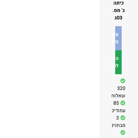
כיתה
ג' מס.
03ג
עוד
מידע
הוספה
לסל
320
שאלות
85
עמודים
3
מבחנים