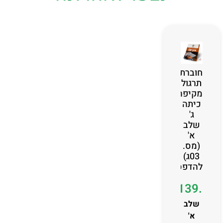
חוברת
תרגול
מקיפה
כיתה
ג'
שלב
א'
(מס.
03ג)
להדפסה
₪
139.00
שלב
א'