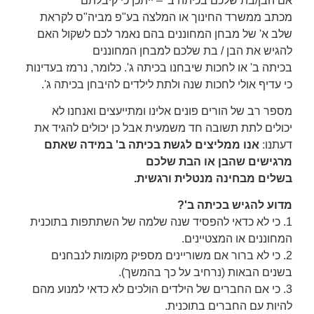
אם הבן/בת שלכם בכיתה ב' – ייתכן כי קיבלתם
מכתב ממשרד החינוך או המלצה בע"פ מביה"ס לקראת
שלב א' של מבחן המחוננים בהם נאמר לכם לשקול האם
להגיש את הבן / בת שלכם למבחן המחוננים
בכיתה ב' או לחכות שיבחנו בכיתה ג'. כלומר, נרמז בעדינות
כי עדיף אולי לחכות שנה ולתת לילדים להיבחן בכיתה ג'.
מספר רב של הורים פונים אלינו ומתייעצים ואנחנו לא
יכולים לתת תשובה חד משמעית אבל כן יכולים להגיד את
דעתנו:
אנו ממליצים לגשת בכיתה ב' במידה שאתם
מרגישים שהבן או הבת שלכם
בשלים מבחינה מנטלית ורגשית.
מדוע להגיש בכיתה ב'?
1. כי לא כדאי להפסיד שנה שלמה של השתתפות בתוכנית
המחוננים או המצטיינים.
2. כי לא ברור אם משוריינים מספיק מקומות לנבחנים
בשנים הבאות (נרחיב על כך בהמשך).
3. כי אם החברים של הילדים הולכים לא כדאי למנוע מהם
להיות עם החברים בתוכנית.