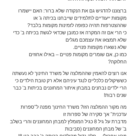
ברצוננו להדגיש גם את הנקודה שלא ברור: האם יישמרו
מקומות ייעודיים לתלמידים שייבחנו בכיתה ג' או
שההצטרפות תהיה כפופה לזמינות מקומות בלבד?
כי הרי אם זה המקרה אז כמובן שכדאי לגשת בכיתה ב' כדי
שלא תמצאו את עצמכם מגלים
שלא נשארו מקומות פנויים.
כמו כן, אם שומרים מקומות פנויים – באילו אחוזים
החלוקה?
אנו רוצים להאמין שההמלצה של משרד החינוך לא נעשתה
כששיקולים כלכליים לנגד עיניהם אלא רק טובת הילדים כי
הרי ילדים נבחנים במבחן איתור המחוננים בכיתות ב' כבר
שנים רבות!
מה מקור ההמלצה הזו? משרד החינוך מפנה ל"ספרות
עדכנית" אך סקירה של ספרות זו
מדברת על גיל 8 כגיל המומלץ למבחן המחוננים והרי בשלב
ב' של מבחן המחוננים (סביבות