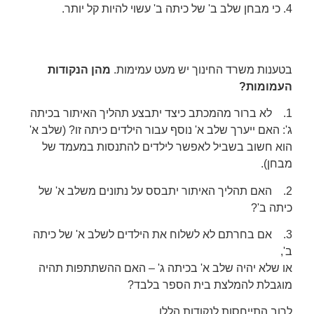
4. כי מבחן שלב ב' של כיתה ב' עשוי להיות קל יותר.
בטענות משרד החינוך יש מעט עמימות.
מהן הנקודות
העמומות?
1. לא ברור מהמכתב כיצד יתבצע תהליך האיתור בכיתה
ג':
האם ייערך שלב א' נוסף עבור הילדים כיתה זו? (שלב א'
הוא חשוב בשביל לאפשר לילדים להתנסות במעמד של
מבחן).
2. האם תהליך האיתור יתבסס על נתונים משלב א' של
כיתה ב'?
3. אם בחרתם לא לשלוח את הילדים לשלב א' של כיתה
ב',
או שלא יהיה שלב א' בכיתה ג' – האם ההשתתפות תהיה
מוגבלת להמלצת בית הספר בלבד?
לרוב התייחסות לנקודות הללו.