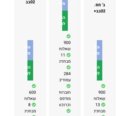
02בב
מידע
ב' מס.
02בב+03
הוספה
לסל
900
עוד
עוד
שאלות
מידע
מידע
11
מבחנים
הוספה
הוספה
לסל
לסל
284
עמודים
900
חוברות
600
שאלות
מודפסות
שאלות
13
וכרוכות
8
מבחנים
מבחנים