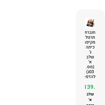
חוברת
תרגול
מקיפה
כיתה
ג'
שלב
א'
(מס.
03ג)
להדפסה
₪
139.00
שלב
א'