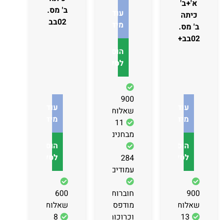
א'+ב'
ב' מס.
עוד
כיתה
02בב
מידע
ב' מס.
02בב+03
הוספה
לסל
900
עוד
עוד
שאלות
מידע
מידע
11
מבחנים
הוספה
הוספה
לסל
לסל
284
עמודים
900
חוברות
600
שאלות
מודפסות
שאלות
13
וכרוכות
8