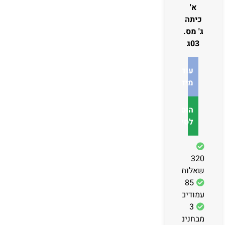
א'
כיתה
ג' מס.
03ג
עוד
מידע
הוספה
לסל
320
שאלות
85
עמודים
3
מבחנים