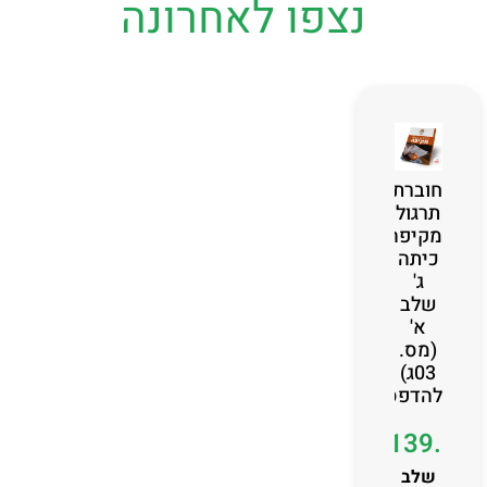
נצפו לאחרונה
חוברת
תרגול
מקיפה
כיתה
ג'
שלב
א'
(מס.
03ג)
להדפסה
₪
139.00
שלב