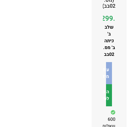
(מס.
02בב)
₪
299.00
שלב
ב'
כיתה
ב' מס.
02בב
עוד
מידע
הוספה
לסל
600
שאלות