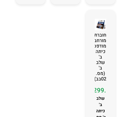
חוברת
מורחבת
מודפסת
כיתה
ב'
שלב
ב'
(מס.
02בב)
₪
299.00
שלב
ב'
כיתה