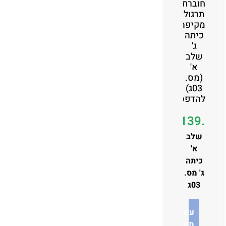
חוברת
תרגול
מקיפה
כיתה
ג'
שלב
א'
(מס.
03ג)
להדפסה
₪
139.00
שלב
א'
כיתה
ג' מס.
03ג
עוד
מידע