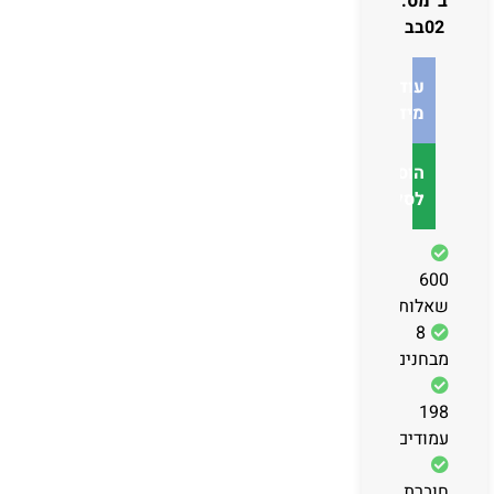
ב' מס.
02בב
עוד
מידע
הוספה
לסל
600
שאלות
8
מבחנים
198
עמודים
חוברת