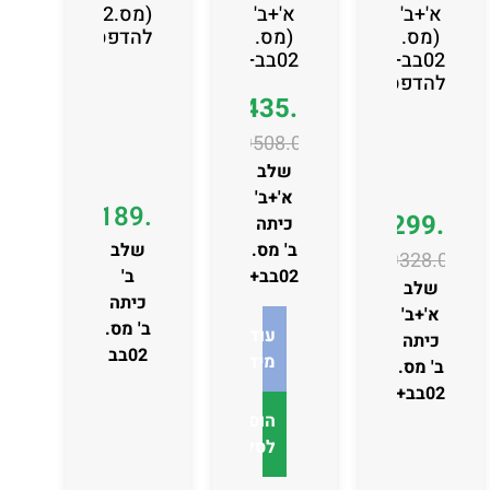
א'+ב'
א'+ב'
(מס.02בב)
(מס.
(מס.
להדפסה
02בב+03אב)
02בב+03אב)
להדפסה
₪
435.00
₪
508.00
שלב
א'+ב'
₪
189.00
₪
299.00
כיתה
ב' מס.
שלב
₪
328.00
02בב+03
ב'
שלב
כיתה
א'+ב'
ב' מס.
עוד
כיתה
02בב
מידע
ב' מס.
02בב+03
הוספה
לסל