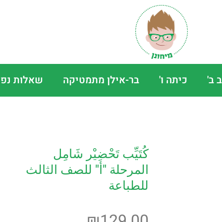
 ב'
כיתה ו'
בר-אילן מתמטיקה
שאלות נפו
كُتَيِّب تَحْضِيْر شَامِل
المرحلة "أ" للصف الثالث
للطباعة
₪
129.00