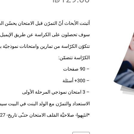
أثبتت الأبحاث أنّ التمرّن قبل الامتحان يحسّن العلامة 
سوف تحصلون على الكراسة عن طريق الإيميل بصورة PDF وبإمكانكم الطباعة
تتكوّن الكرّاسة من تمارين وامتحانات نموذجيّة 
الكرّاسة تتضمّن:
– 90 صفحات
– 300+ أسئلة
– 3 امتحان نموذجي المرحلة الأولى
الاستعداد والتمرّن مع الولد البنت في البيت سي
*انتَبِهوا- صلاحيَّة المَلف الامتحان حتـّى تاريخ- 30.6.2027