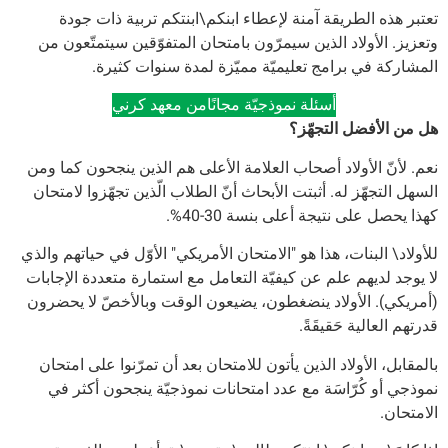
تعتبر هذه الطريقة آمنة لإعطاء ابنكم\ابنتكم تربية ذات جودة
وتعزيز. الأولاد الذين سيمرّون بامتحان المتفوّقين سيتمتّعون من
المشاركة في برامج تعليميّة مميّزة لمدة سنوات كثيرة.
أسئلة نموذجيّة مجانًامن معهد كرني
هل من الأفضل التجهّز؟
نعم. لأنّ الأولاد أصحاب العلامة الأعلى هم الذين ينجحون كما ومن
السهل التجهّز له. أثبتت الأبحاث أنّ الطلاب الّذين تجهّزوا لامتحان
كهذا يحصل على نتيجة أعلى بنسة 30-40%.
للأولاد\ البنات، هذا هو "الامتحان الأمريكي" الأوّل في حياتهم والذي
لا يوجد لديهم علم عن كيفيّة التعامل مع استمارة متعددة الإجابات
(أمريكي). الأولاد ينضغطون، يضيعون الوقت وبالأخصّ لا يحضرون
قدرتهم العالية حَقيقَةً.
بالمقابل، الأولاد الذين يأتون للامتحان بعد أن تمرّنوا على امتحان
نموذجي أو كُرّاسَة مع عدد امتحانات نموذجيّة ينجحون أكثر في
الامتحان.