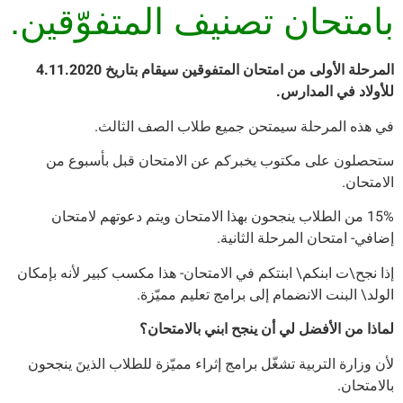
بامتحان تصنيف المتفوّقين.
المرحلة الأولى من امتحان المتفوقين سيقام بتاريخ 4.11.2020
للأولاد في المدارس.
في هذه المرحلة سيمتحن جميع طلاب الصف الثالث.
ستحصلون على مكتوب يخبركم عن الامتحان قبل بأسبوع من
الامتحان.
15% من الطلاب ينجحون بهذا الامتحان ويتم دعوتهم لامتحان
إضافي- امتحان المرحلة الثانية.
إذا نجح\ت ابنكم\ ابنتكم في الامتحان- هذا مكسب كبير لأنه بإمكان
الولد\ البنت الانضمام إلى برامج تعليم مميّزة.
لماذا من الأفضل لي أن ينجح ابني بالامتحان؟
لأن وزارة التربية تشغّل برامج إثراء مميّزة للطلاب الذينَ ينجحون
بالامتحان.