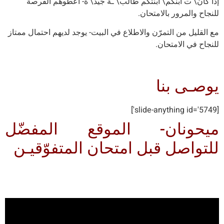
إذا كانَ\ ت ابنكم\ ابنتكم طالب\ ـة جيد\ ة- أعطوهم الفرصة
للنجاح والمرور بالامتحان.
مع القليل من التمرّن والاطلاع في البيت- يوجد لديهم احتمال ممتاز
للنجاح في الامتحان.
يوصـى بنا
[slide-anything id='5749']
ميحونان- الموقع المفضّل
للتواصل قبل امتحان المتفوّقيـن