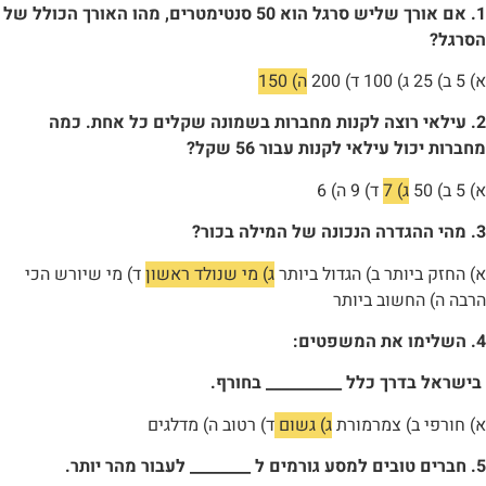
1. אם אורך שליש סרגל הוא 50 סנטימטרים, מהו האורך הכולל של
הסרגל?
א) 5 ב) 25 ג) 100 ד) 200
ה) 150
2. עילאי רוצה לקנות מחברות בשמונה שקלים כל אחת. כמה
מחברות יכול עילאי לקנות עבור 56 שקל?
א) 5 ב) 50
ג) 7
ד) 9 ה) 6
3. מהי ההגדרה הנכונה של המילה בכור?
א) החזק ביותר ב) הגדול ביותר
ג) מי שנולד ראשון
ד) מי שיורש הכי
הרבה ה) החשוב ביותר
4. השלימו את המשפטים:
בישראל בדרך כלל __________ בחורף.
א) חורפי ב) צמרמורת
ג) גשום
ד) רטוב ה) מדלגים
5. חברים טובים למסע גורמים ל ________ לעבור מהר יותר.