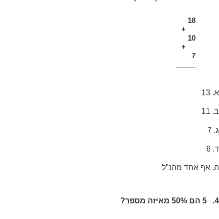
18
+
10
+
7
_____
א. 13
ב. 11
ג. 7
ד. 6
ה. אף אחד מהנ"ל
4. 5 הם 50% מאיזה מספר?