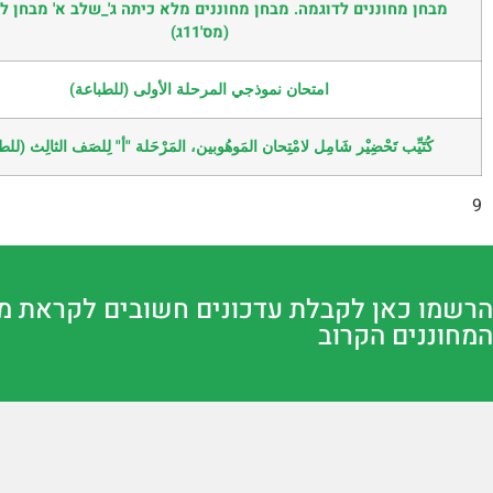
מבחן מחוננים לדוגמה. מבחן מחוננים מלא כיתה ג'_שלב א' מבחן 
(מס'11ג)
امتحان نموذجي المرحلة الأولى (للطباعة)
كُتَيِّب تَحْضِيْر شَامِل لامْتِحان المَوهُوبين، المَرْحَلة "أ" لِلصَف الثالِث (لل
9
הרשמו כאן לקבלת עדכונים חשובים לקראת מ
המחוננים הקרוב